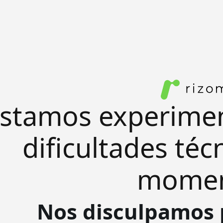
stamos experime
dificultades téc
mome
Nos disculpamos 